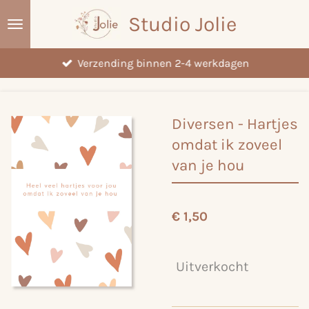
Ga
Studio Jolie
direct
naar
Verzending binnen 2-4 werkdagen
de
hoofdinhoud
Diversen - Hartjes
omdat ik zoveel
van je hou
€ 1,50
Uitverkocht