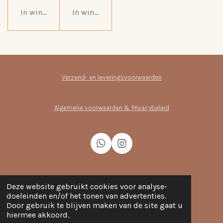
In winkelwagen
In winkelwagen
Verzend- en leveringsvoorwaarden
Algemene voorwaarden & Privacybeleid
W
I
h
n
a
s
t
t
Over mij
s
a
Deze website gebruikt cookies voor analyse-
A
g
doeleinden en/of het tonen van advertenties.
p
r
Door gebruik te blijven maken van de site gaat u
Contact
p
a
hiermee akkoord.
© 2024 - 2026 Studio Jolie
m