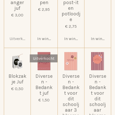
anger
pen
post-it
juf
en
€ 2,95
potloodj
€ 3,00
e
€ 2,75
Uitverkocht
In winkelwagen
In winkelwagen
In winkelwa
Uitverkocht
Blokzak
Diverse
Diverse
Diverse
je Juf
n -
n -
n -
Bedank
Bedank
Bedank
€ 0,50
t juf
t voor
t voor
dit
dit
€ 1,50
schoolj
schoolj
aar 3
aar