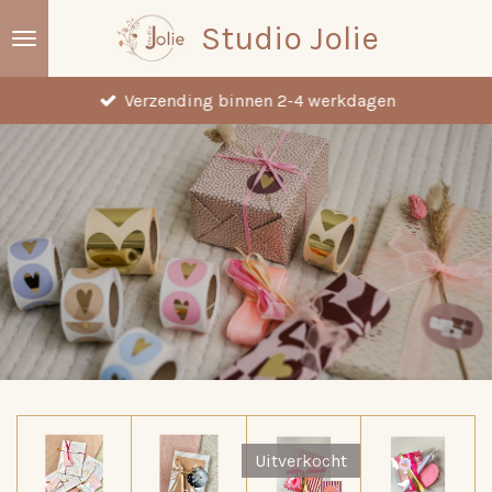
Ga
Studio Jolie
direct
naar
Verzending binnen 2-4 werkdagen
de
hoofdinhoud
Uitverkocht