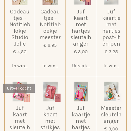
Cadeau
Cadeau
Juf
Juf
tjes -
tjes -
kaart
kaartje
Notitieb
Notitieb
met
met
lokje
oekje
hartjes
hartjes
Studio
meester
sleutelh
post-it
Jolie
anger
en pen
€ 2,95
€ 4,50
€ 3,00
€ 3,25
In winkelwagen
In winkelwagen
Uitverkocht
In winkelwa
Uitverkocht
Juf
Juf
Juf
Meester
kaart
kaart
kaartje
sleutelh
met
met
met
anger
sleutelh
strikjes
hartjes
€ 3,00