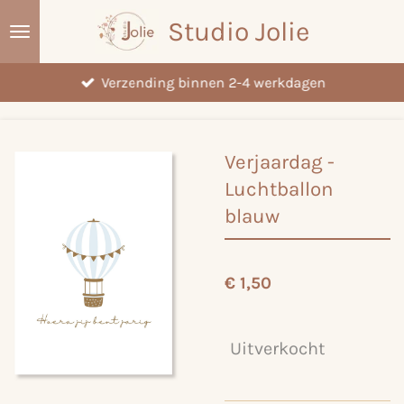
Ga
Studio Jolie
direct
naar
Verzending binnen 2-4 werkdagen
de
hoofdinhoud
Verjaardag -
Luchtballon
blauw
€ 1,50
Uitverkocht