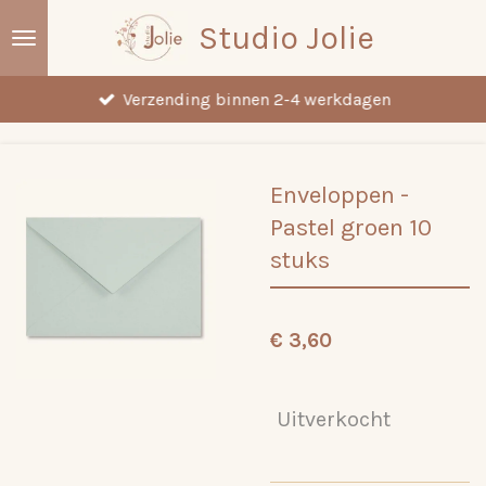
Ga
Studio Jolie
direct
naar
Verzending binnen 2-4 werkdagen
de
hoofdinhoud
Enveloppen -
Pastel groen 10
stuks
€ 3,60
Uitverkocht