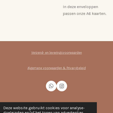
In deze enveloppen
passen onze A6 kaarten.
Verzend- en leveringsvoorwaarden
Algemene voorwaarden & Privacybeleid
W
I
h
n
a
s
t
t
Over mij
s
a
Deze website gebruikt cookies voor analyse-
A
g
doeleinden en/of het tonen van advertenties.