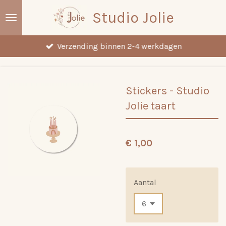
Ga
Studio Jolie
direct
naar
Verzending binnen 2-4 werkdagen
de
hoofdinhoud
Stickers - Studio
Jolie taart
€ 1,00
Aantal