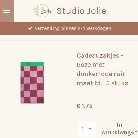
Ga
Studio Jolie
direct
naar
Verzending binnen 2-4 werkdagen
de
hoofdinhoud
Cadeauzakjes -
Roze met
donkerrode ruit
maat M - 5 stuks
€ 1,75
In
winkelwagen