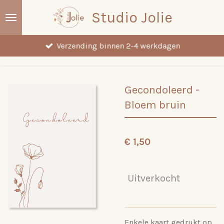
Ga
Studio Jolie
direct
naar
Verzending binnen 2-4 werkdagen
de
hoofdinhoud
Gecondoleerd -
Bloem bruin
€ 1,50
Uitverkocht
Enkele kaart gedrukt op