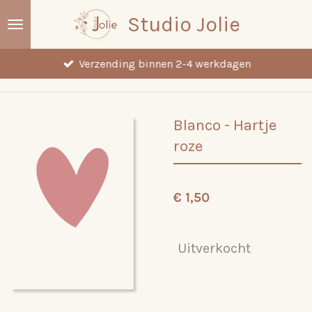
Ga
Studio Jolie
direct
naar
Verzending binnen 2-4 werkdagen
de
hoofdinhoud
Blanco - Hartje
roze
€ 1,50
Uitverkocht