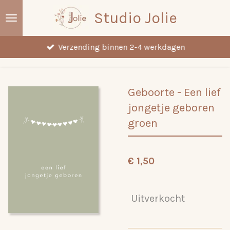
Ga
Studio Jolie
direct
naar
Verzending binnen 2-4 werkdagen
de
hoofdinhoud
Geboorte - Een lief
jongetje geboren
groen
€ 1,50
Uitverkocht