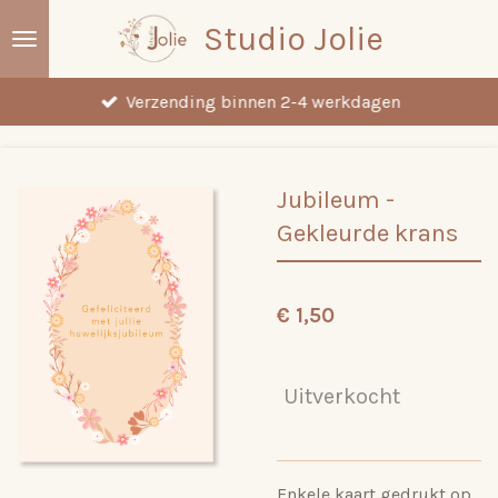
Ga
Studio Jolie
direct
naar
Verzending binnen 2-4 werkdagen
de
hoofdinhoud
Jubileum -
Gekleurde krans
€ 1,50
Uitverkocht
Enkele kaart gedrukt op