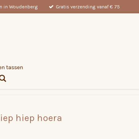
en in Woudenberg
Gratis verzending vanaf € 75
en tassen
Hiep hiep hoera