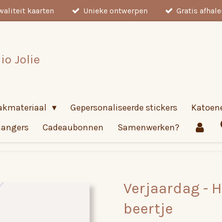
aliteit kaarten
Unieke ontwerpen
Gratis afhal
io Jolie
akmateriaal
Gepersonaliseerde stickers
Katoen
hangers
Cadeaubonnen
Samenwerken?
Verjaardag - 
beertje