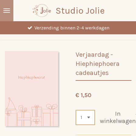
Ga
Studio Jolie
direct
naar
Verzending binnen 2-4 werkdagen
de
hoofdinhoud
Verjaardag -
Hiephiephoera
cadeautjes
€ 1,50
In
winkelwagen