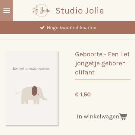
Ga
Studio Jolie
direct
naar
Hoge kwaliteit kaarten
de
hoofdinhoud
Geboorte - Een lief
jongetje geboren
olifant
€ 1,50
In winkelwagen