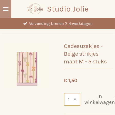
Ga
Studio Jolie
direct
naar
Verzending binnen 2-4 werkdagen
de
hoofdinhoud
Cadeauzakjes -
Beige strikjes
maat M - 5 stuks
€ 1,50
In
winkelwagen