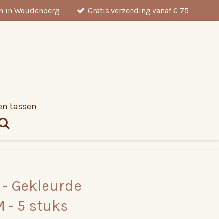
en in Woudenberg
Gratis verzending vanaf € 75
en tassen
- Gekleurde
 - 5 stuks