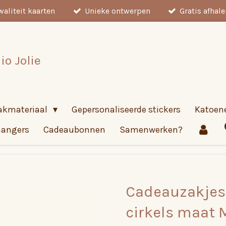
aliteit kaarten
Unieke ontwerpen
Gratis afhal
io Jolie
akmateriaal
Gepersonaliseerde stickers
Katoen
hangers
Cadeaubonnen
Samenwerken?
Cadeauzakjes 
cirkels maat M