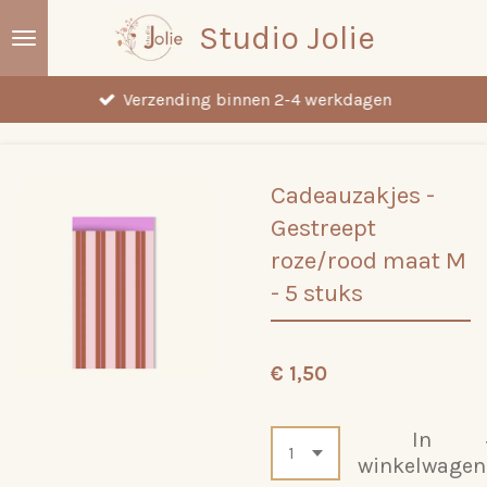
Ga
Studio Jolie
direct
naar
Verzending binnen 2-4 werkdagen
de
hoofdinhoud
Cadeauzakjes -
Gestreept
roze/rood maat M
- 5 stuks
€ 1,50
In
winkelwagen