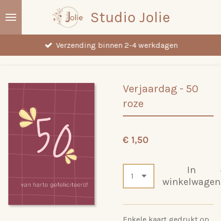
Ga
Studio Jolie
direct
naar
Verzending binnen 2-4 werkdagen
de
hoofdinhoud
Verjaardag - 50
roze
€ 1,50
In
winkelwagen
Enkele kaart gedrukt op