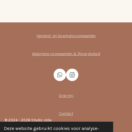
Verzend- en leveringsvoorwaarden
Algemene voorwaarden & Privacybeleid
W
I
h
n
a
s
t
t
Over mij
s
a
A
g
p
r
Contact
p
a
© 2024 - 2026 Studio Jolie
m
Powered by
JouwWeb
Deze website gebruikt cookies voor analyse-