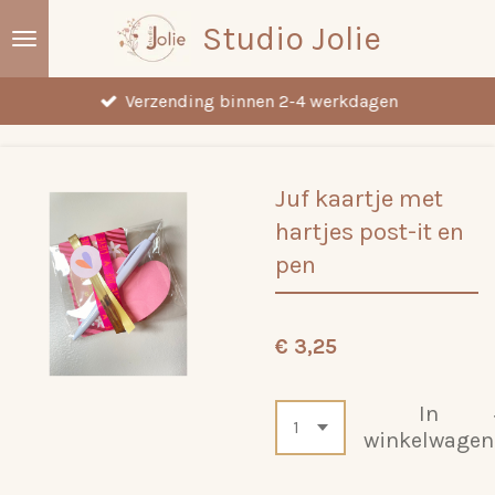
Ga
Studio Jolie
direct
naar
Verzending binnen 2-4 werkdagen
de
hoofdinhoud
Juf kaartje met
hartjes post-it en
pen
€ 3,25
In
winkelwagen